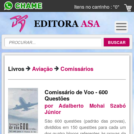
Itens no carrinho : "0"
Livros
Aviação
Comissários
Comissário de Voo - 600
Questões
por Adalberto Mohai Szabó
Júnior
São 600 questões (padrão das provas),
divididos em 150 questões para cada um
dos quatro blocos referentes às provas da